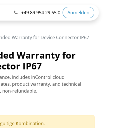
+49 89 954 29 65 0
Anmelden
ended Warranty for Device Connector IP67
ded Warranty for
ctor IP67
ance. Includes InControl cloud
tes, product warranty, and technical
r, non-refundable.
 gültige Kombination.