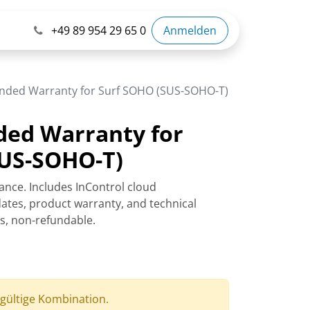
+49 89 954 29 65 0
Anmelden
ended Warranty for Surf SOHO (SUS-SOHO-T)
ded Warranty for
SUS-SOHO-T)
ance. Includes InControl cloud
tes, product warranty, and technical
rs, non-refundable.
 gültige Kombination.