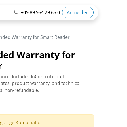
+49 89 954 29 65 0
Anmelden
ended Warranty for Smart Reader
ded Warranty for
r
ance. Includes InControl cloud
tes, product warranty, and technical
rs, non-refundable.
 gültige Kombination.