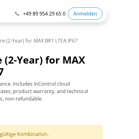
+49 89 954 29 65 0
Anmelden
re (2-Year) for MAX BR1 LTEA IP67
e (2-Year) for MAX
7
ance. Includes InControl cloud
tes, product warranty, and technical
rs, non-refundable.
 gültige Kombination.