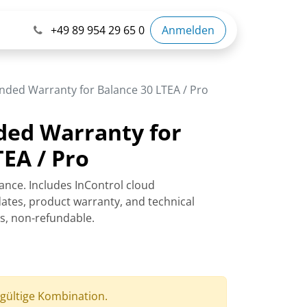
+49 89 954 29 65 0
Anmelden
nded Warranty for Balance 30 LTEA / Pro
ded Warranty for
TEA / Pro
ance. Includes InControl cloud
tes, product warranty, and technical
rs, non-refundable.
 gültige Kombination.